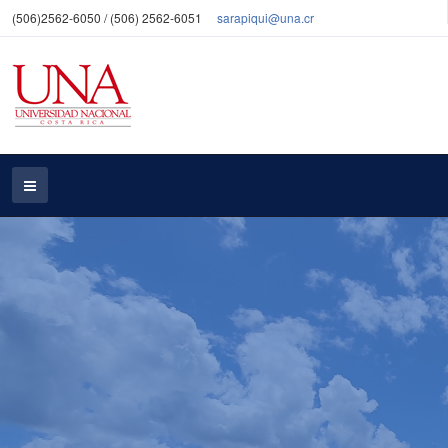
(506)2562-6050 / (506) 2562-6051
sarapiqui@una.cr
¡Bienvenidos a Campus
Sarapiquí!
Un lugar diferente